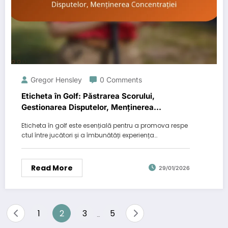
Gregor Hensley
0 Comments
Eticheta în Golf: Păstrarea Scorului,
Gestionarea Disputelor, Menținerea
Concentrației
Eticheta în golf este esențială pentru a promova respe
ctul între jucători și a îmbunătăți experiența…
Read More
29/01/2026
Posts
1
2
3
5
…