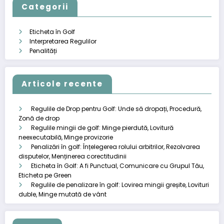
Categorii
Eticheta în Golf
Interpretarea Regulilor
Penalități
Articole recente
Regulile de Drop pentru Golf: Unde să dropați, Procedură,
Zonă de drop
Regulile mingii de golf: Minge pierdută, Lovitură
neexecutabilă, Minge provizorie
Penalizări în golf: Înțelegerea rolului arbitrilor, Rezolvarea
disputelor, Menținerea corectitudinii
Eticheta în Golf: A fi Punctual, Comunicare cu Grupul Tău,
Eticheta pe Green
Regulile de penalizare în golf: Lovirea mingii greșite, Lovituri
duble, Minge mutată de vânt