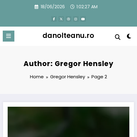
Skip
18/06/2026
1:02:28 AM
to
content
danolteanu.ro
Author: Gregor Hensley
Home
Gregor Hensley
Page 2