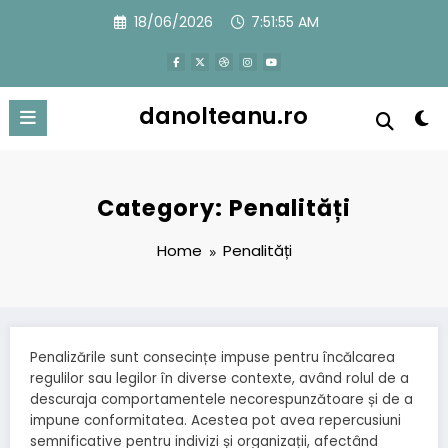
Skip
18/06/2026
7:51:57 AM
to
content
danolteanu.ro
Category: Penalități
Home
Penalități
Penalizările sunt consecințe impuse pentru încălcarea
regulilor sau legilor în diverse contexte, având rolul de a
descuraja comportamentele necorespunzătoare și de a
impune conformitatea. Acestea pot avea repercusiuni
semnificative pentru indivizi și organizații, afectând