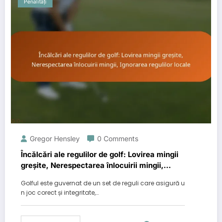
Penalități
Gregor Hensley
0 Comments
Încălcări ale regulilor de golf: Lovirea mingii
greșite, Nerespectarea înlocuirii mingii,
Ignorarea regulilor locale
Golful este guvernat de un set de reguli care asigură u
n joc corect și integritate,…