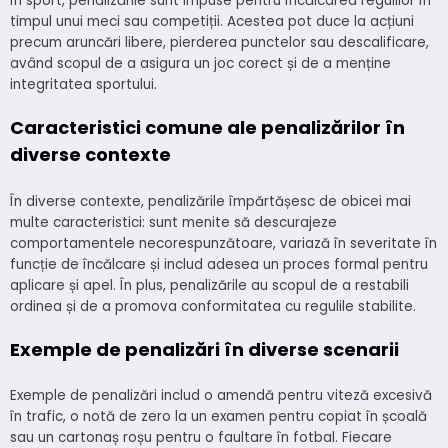
În sport, penalizările sunt impuse pentru încălcarea regulilor în
timpul unui meci sau competiții. Acestea pot duce la acțiuni
precum aruncări libere, pierderea punctelor sau descalificare,
având scopul de a asigura un joc corect și de a menține
integritatea sportului.
Caracteristici comune ale penalizărilor în
diverse contexte
În diverse contexte, penalizările împărtășesc de obicei mai
multe caracteristici: sunt menite să descurajeze
comportamentele necorespunzătoare, variază în severitate în
funcție de încălcare și includ adesea un proces formal pentru
aplicare și apel. În plus, penalizările au scopul de a restabili
ordinea și de a promova conformitatea cu regulile stabilite.
Exemple de penalizări în diverse scenarii
Exemple de penalizări includ o amendă pentru viteză excesivă
în trafic, o notă de zero la un examen pentru copiat în școală
sau un cartonaș roșu pentru o faultare în fotbal. Fiecare