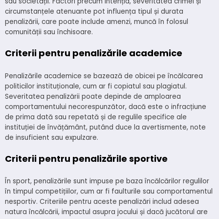
sau societății. Factori precum intenția, severitatea crimei și
circumstanțele atenuante pot influența tipul și durata
penalizării, care poate include amenzi, muncă în folosul
comunității sau închisoare.
Criterii pentru penalizările academice
Penalizările academice se bazează de obicei pe încălcarea
politicilor instituționale, cum ar fi copiatul sau plagiatul.
Severitatea penalizării poate depinde de amploarea
comportamentului necorespunzător, dacă este o infracțiune
de prima dată sau repetată și de regulile specifice ale
instituției de învățământ, putând duce la avertismente, note
de insuficient sau expulzare.
Criterii pentru penalizările sportive
În sport, penalizările sunt impuse pe baza încălcărilor regulilor
în timpul competițiilor, cum ar fi faulturile sau comportamentul
nesportiv. Criteriile pentru aceste penalizări includ adesea
natura încălcării, impactul asupra jocului și dacă jucătorul are