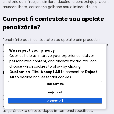
un istoric de infracțiuni similare, ducând la consecințe precum
aruncări libere, cartonașe galbene sau eliminări din joc.
Cum pot fi contestate sau apelate
penalizările?
Penalizările pot fi contestate sau apelate prin proceduri
specifice stabilite de autoritatea sau organismul care a emis
penalizarea. Acest lucru implică, de obicei, depunerea unei
We respect your privacy
cereri formale sau a unei aplicații într-un interval de timp
Cookies help us improve your experience, deliver
desemnat, susținută de dovezi sau argumente relevante.
personalized content, and analyze traffic. You can
choose which cookies to allow by clicking
Pași pentru a contesta penalizările legale
Customize
. Click
Accept All
to consent or
Reject
All
to decline non-essential cookies.
Pentru a contesta penalizările legale, mai întâi, revizuiește
Customize
notificarea penalizării pentru instrucțiuni privind procesul de
Reject All
apel. Apoi, adună toată documentația necesară, inclusiv
dovezi și declarații ale martorilor. În cele din urmă, depune
Accept All
apelul tău la instanța sau agenția corespunzătoare,
asigurându-te că este depus în termenul specificat.