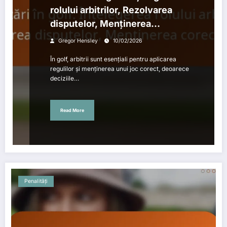
rolului arbitrilor, Rezolvarea
disputelor, Menținerea
corectitudinii
Gregor Hensley
10/02/2026
În golf, arbitrii sunt esențiali pentru aplicarea
regulilor și menținerea unui joc corect, deoarece
deciziile…
Read More
Penalități