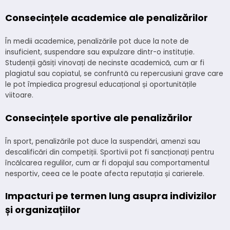
Consecințele academice ale penalizărilor
În medii academice, penalizările pot duce la note de
insuficient, suspendare sau expulzare dintr-o instituție.
Studenții găsiți vinovați de necinste academică, cum ar fi
plagiatul sau copiatul, se confruntă cu repercusiuni grave care
le pot împiedica progresul educațional și oportunitățile
viitoare.
Consecințele sportive ale penalizărilor
În sport, penalizările pot duce la suspendări, amenzi sau
descalificări din competiții. Sportivii pot fi sancționați pentru
încălcarea regulilor, cum ar fi dopajul sau comportamentul
nesportiv, ceea ce le poate afecta reputația și carierele.
Impacturi pe termen lung asupra indivizilor
și organizațiilor