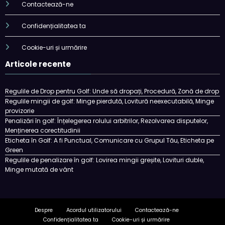
Contactează-ne
Confidențialitatea ta
Cookie-uri și urmărire
Articole recente
Regulile de Drop pentru Golf: Unde să dropați, Procedură, Zonă de drop
Regulile mingii de golf: Minge pierdută, Lovitură neexecutabilă, Minge
provizorie
Penalizări în golf: Înțelegerea rolului arbitrilor, Rezolvarea disputelor,
Menținerea corectitudinii
Eticheta în Golf: A fi Punctual, Comunicare cu Grupul Tău, Eticheta pe
Green
Regulile de penalizare în golf: Lovirea mingii greșite, Lovituri duble,
Minge mutată de vânt
Despre
Acordul utilizatorului
Contactează-ne
Confidențialitatea ta
Cookie-uri și urmărire