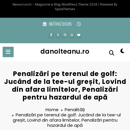
Newscrunch - Magazine & Blog
WordPress
Theme 2026 | Powered By
SpiceThemes
Skip
18/06/2026
to
content
danolteanu.ro
Penalizări pe terenul de golf:
Jucând de la tee-ul greșit, Lovind
din afara limitelor, Penalizări
pentru hazardul de apă
Home
Penalități
Penalizări pe terenul de golf: Jucând de la tee-ul
greșit, Lovind din afara limitelor, Penalizări pentru
hazardul de apă