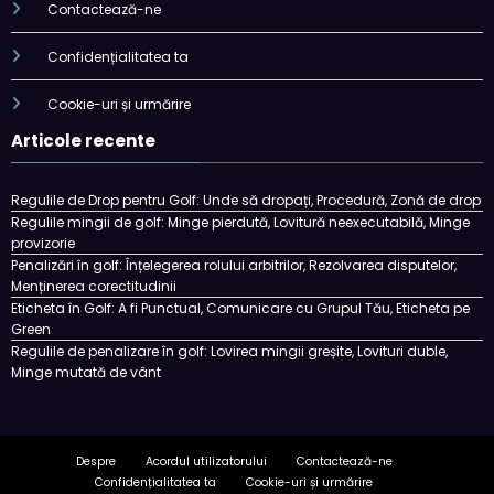
Contactează-ne
Confidențialitatea ta
Cookie-uri și urmărire
Articole recente
Regulile de Drop pentru Golf: Unde să dropați, Procedură, Zonă de drop
Regulile mingii de golf: Minge pierdută, Lovitură neexecutabilă, Minge
provizorie
Penalizări în golf: Înțelegerea rolului arbitrilor, Rezolvarea disputelor,
Menținerea corectitudinii
Eticheta în Golf: A fi Punctual, Comunicare cu Grupul Tău, Eticheta pe
Green
Regulile de penalizare în golf: Lovirea mingii greșite, Lovituri duble,
Minge mutată de vânt
Despre
Acordul utilizatorului
Contactează-ne
Confidențialitatea ta
Cookie-uri și urmărire