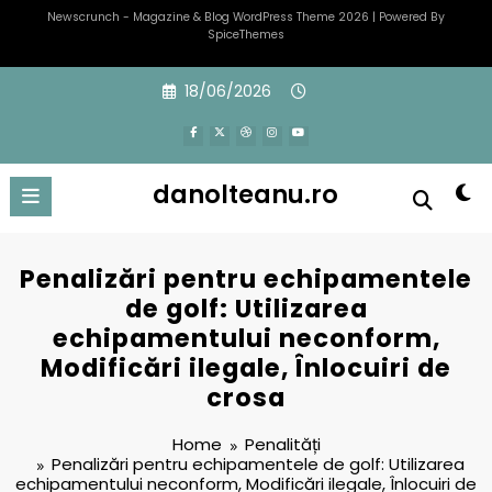
Newscrunch - Magazine & Blog
WordPress
Theme 2026 | Powered By
SpiceThemes
Skip
18/06/2026
to
content
danolteanu.ro
Penalizări pentru echipamentele
de golf: Utilizarea
echipamentului neconform,
Modificări ilegale, Înlocuiri de
crosa
Home
Penalități
Penalizări pentru echipamentele de golf: Utilizarea
echipamentului neconform, Modificări ilegale, Înlocuiri de