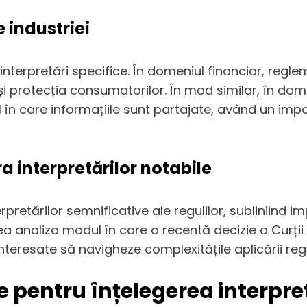
e industriei
tă interpretări specifice. În domeniul financiar, r
protecția consumatorilor. În mod similar, în domeni
în care informațiile sunt partajate, având un impact
a interpretărilor notabile
pretărilor semnificative ale regulilor, subliniind i
ea analiza modul în care o recentă decizie a Curți
nteresate să navigheze complexitățile aplicării regu
 pentru înțelegerea interpret