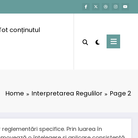
Tot conținutul
Home
Interpretarea Regulilor
Page 2
or reglementări specifice. Prin luarea în
 promovează o înțelegere și aplicare consistentă