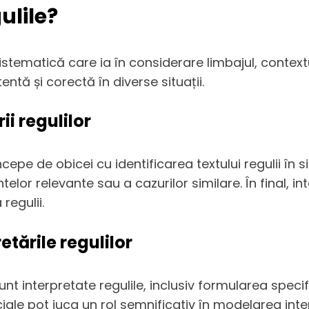
ulile?
stematică care ia în considerare limbajul, contextul
ntă și corectă în diverse situații.
ii regulilor
ncepe de obicei cu identificarea textului regulii în 
or relevante sau a cazurilor similare. În final, i
 regulii.
etările regulilor
nt interpretate regulile, inclusiv formularea specifi
ociale pot juca un rol semnificativ în modelarea inte