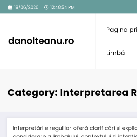
Skip
18/06/2026
12:48:54 PM
to
content
Pagina pr
danolteanu.ro
Limbă
Category: Interpretarea R
Interpretările regulilor oferă clarificări și exp
considerare a limbajului, contextului și intenț