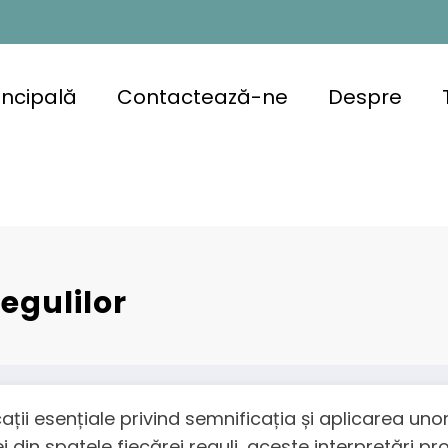
incipală
Contactează-ne
Despre
egulilor
licații esențiale privind semnificația și aplicarea un
iei din spatele fiecărei reguli, aceste interpretări