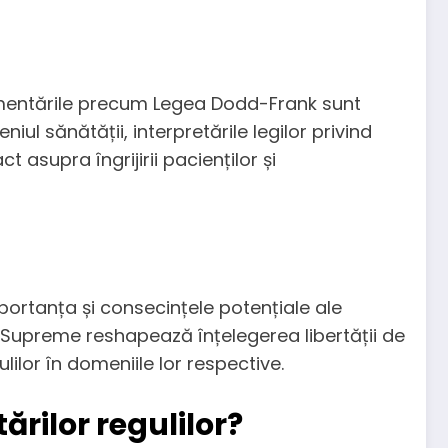
eglementările precum Legea Dodd-Frank sunt
ul sănătății, interpretările legilor privind
 asupra îngrijirii pacienților și
mportanța și consecințele potențiale ale
i Supreme reshapează înțelegerea libertății de
lilor în domeniile lor respective.
ărilor regulilor?