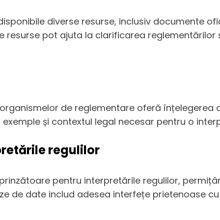
t disponibile diverse resurse, inclusiv documente ofi
esurse pot ajuta la clarificarea reglementărilor și
a organismelor de reglementare oferă înțelegerea de
 exemple și contextul legal necesar pentru o inter
etările regulilor
inzătoare pentru interpretările regulilor, permițân
ze de date includ adesea interfețe prietenoase cu ut