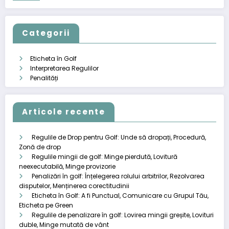
Categorii
Eticheta în Golf
Interpretarea Regulilor
Penalități
Articole recente
Regulile de Drop pentru Golf: Unde să dropați, Procedură,
Zonă de drop
Regulile mingii de golf: Minge pierdută, Lovitură
neexecutabilă, Minge provizorie
Penalizări în golf: Înțelegerea rolului arbitrilor, Rezolvarea
disputelor, Menținerea corectitudinii
Eticheta în Golf: A fi Punctual, Comunicare cu Grupul Tău,
Eticheta pe Green
Regulile de penalizare în golf: Lovirea mingii greșite, Lovituri
duble, Minge mutată de vânt