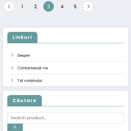
Posts
1
2
3
4
5
pagination
Linkuri
Despre
Contactează-ne
Tot conținutul
Căutare