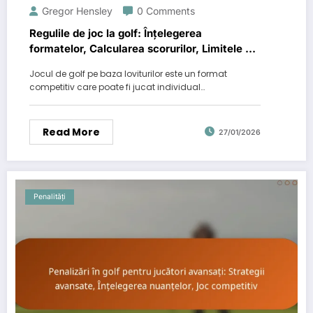
Gregor Hensley
0 Comments
Regulile de joc la golf: Înțelegerea
formatelor, Calcularea scorurilor, Limitele de
lovituri
Jocul de golf pe baza loviturilor este un format
competitiv care poate fi jucat individual…
Read More
27/01/2026
Penalități