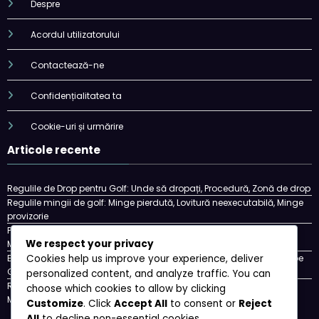
Despre
Acordul utilizatorului
Contactează-ne
Confidențialitatea ta
Cookie-uri și urmărire
Articole recente
Regulile de Drop pentru Golf: Unde să dropați, Procedură, Zonă de drop
Regulile mingii de golf: Minge pierdută, Lovitură neexecutabilă, Minge
provizorie
Penalizări în golf: Înțelegerea rolului arbitrilor, Rezolvarea disputelor,
We respect your privacy
Menținerea corectitudinii
Eticheta în Golf: A fi Punctual, Comunicare cu Grupul Tău, Eticheta pe
Cookies help us improve your experience, deliver
Green
personalized content, and analyze traffic. You can
Regulile de penalizare în golf: Lovirea mingii greșite, Lovituri duble,
choose which cookies to allow by clicking
Minge mutată de vânt
Customize
. Click
Accept All
to consent or
Reject
All
to decline non-essential cookies.